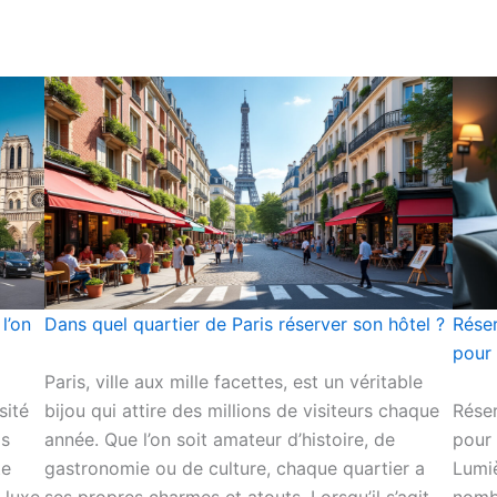
l’on
Dans quel quartier de Paris réserver son hôtel ?
Réser
pour
Paris, ville aux mille facettes, est un véritable
sité
bijou qui attire des millions de visiteurs chaque
Réser
is
année. Que l’on soit amateur d’histoire, de
pour 
te
gastronomie ou de culture, chaque quartier a
Lumi
luxe,
ses propres charmes et atouts. Lorsqu’il s’agit
nombr